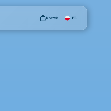
Koszyk
PL