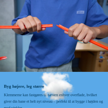
Byg højere, leg større
Klemmerne kan fastgøres til næsten enhver overflade, hvilket
giver din bane et helt nyt niveau – perfekt til at bygge i højden og
med vinkler.