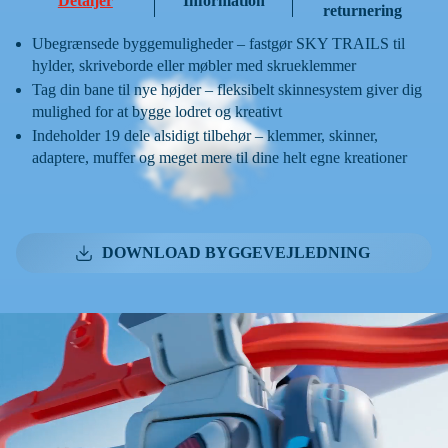
Detaljer
Information
returnering
Ubegrænsede byggemuligheder – fastgør SKY TRAILS til
hylder, skriveborde eller møbler med skrueklemmer
Tag din bane til nye højder – fleksibelt skinnesystem giver dig
mulighed for at bygge lodret og kreativt
Indeholder 19 dele alsidigt tilbehør – klemmer, skinner,
adaptere, muffer og meget mere til dine helt egne kreationer
DOWNLOAD BYGGEVEJLEDNING